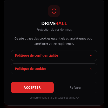
AUTO-ÉCOLE N°1 À GENÈVE
DRIVE
4ALL
Protection de vos données
VOTRE PERMIS
Ce site utilise des cookies essentiels et analytiques pour
améliorer votre expérience.
EN POCHE.
Politique de confidentialité
Politique de cookies
Permis auto & moto, encadré par des
moniteurs certifiés. Rejoignez l'auto-
école N°1 à Genève.
ACCEPTER
Refuser
Conformément à la LPD suisse et au RGPD